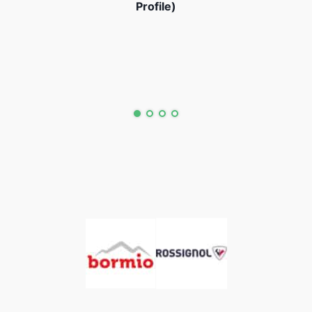
Profile)
(Rec