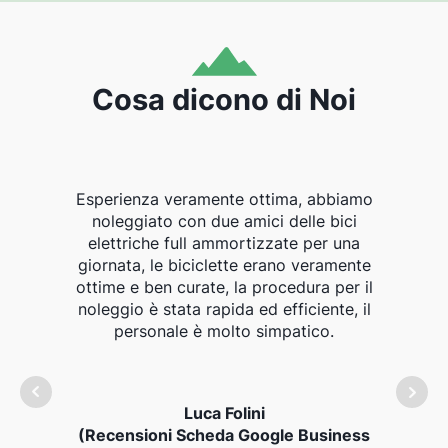
Cosa dicono di Noi
Esperienza veramente ottima, abbiamo
Sono 
noleggiato con due amici delle bici
dis
elettriche full ammortizzate per una
manut
giornata, le biciclette erano veramente
mia b
ottime e ben curate, la procedura per il
anche
noleggio è stata rapida ed efficiente, il
e
personale è molto simpatico.
La 
s
Luca Folini
(Recensioni Scheda Google Business