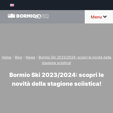
Menu
Home
-
Blog
-
News
-
Bormio Ski 2023/2024: scopri le novità della
stagione sciistica!
Bormio Ski 2023/2024: scopri le
novità della stagione sciistica!