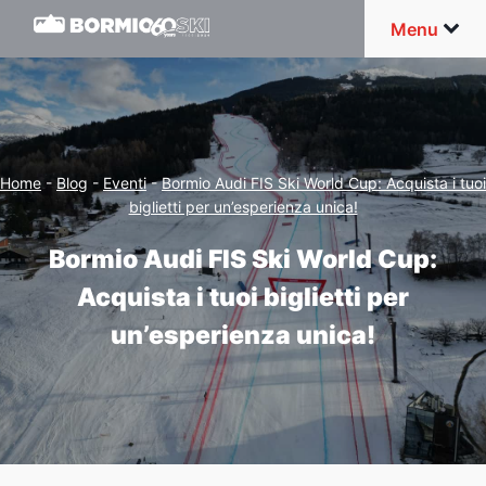
Menu
Home
-
Blog
-
Eventi
-
Bormio Audi FIS Ski World Cup: Acquista i tuoi
biglietti per un’esperienza unica!
Bormio Audi FIS Ski World Cup:
Acquista i tuoi biglietti per
un’esperienza unica!